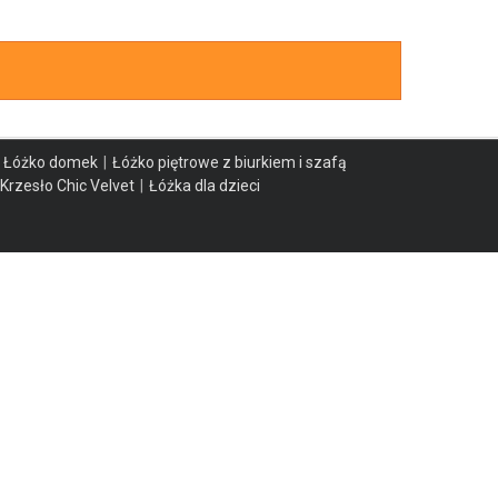
Łóżko domek
Łóżko piętrowe z biurkiem i szafą
Krzesło Chic Velvet
Łóżka dla dzieci