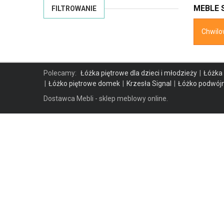
MEBLE 
FILTROWANIE
Chwilo
Polecamy:
Łóżka piętrowe dla dzieci i młodzieży
Łóżka
Łóżko piętrowe domek
Krzesła Signal
Łóżko podwójn
Dostawca Mebli - sklep meblowy online.