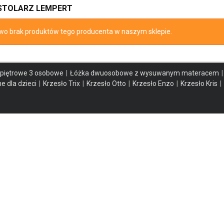
STOLARZ LEMPERT
wo brak produktów tego producenta w naszym sklepie.
 piętrowe 3 osobowe
Łóżka dwuosobowe z wysuwanym materacem
e dla dzieci
Krzesło Trix
Krzesło Otto
Krzesło Enzo
Krzesło Kris