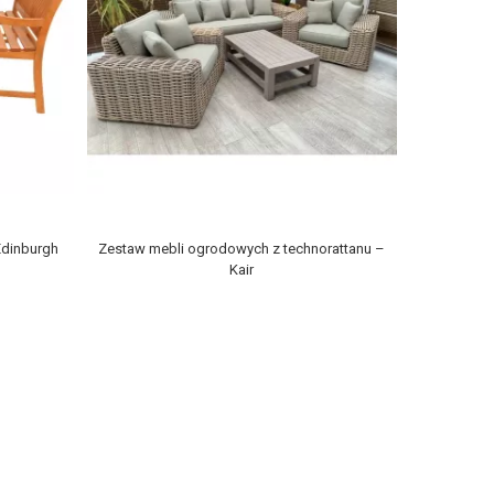
Edinburgh
Zestaw mebli ogrodowych z technorattanu –
Kair