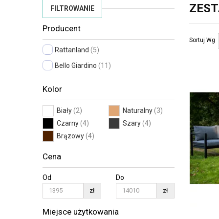
ZES
FILTROWANIE
Producent
Sortuj Wg
Rattanland
(5)
Bello Giardino
(11)
Kolor
Biały
(2)
Naturalny
(3)
Czarny
(4)
Szary
(4)
Brązowy
(4)
Cena
Od
Do
zł
zł
Miejsce użytkowania