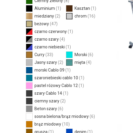
Ciemny zielony
(8)
Aluminium
(1)
Kasztan
(1)
miedziany
(2)
chrom
(16)
beżowy
(47)
czarno czerwony
(1)
czarno szary
(4)
czarno niebieski
(1)
Curry
(33)
Morski
(6)
Jasny szary
(2)
mięta
(4)
morski Cablo 09
(1)
szaroniebieski cablo 10
(1)
pastel różowy Cablo 12
(1)
szary Cablo 14
(1)
ciemny szary
(2)
Beton szary
(6)
sosna bielona/brąz miodowy
(6)
brąz miodowy
(10)
grusza
(1)
denim
(1)