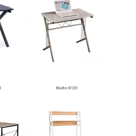
l
Biurko B120