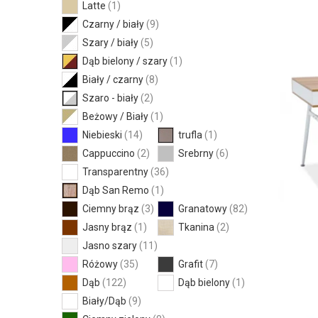
Latte
(1)
Czarny / biały
(9)
Szary / biały
(5)
Dąb bielony / szary
(1)
Biały / czarny
(8)
Szaro - biały
(2)
Beżowy / Biały
(1)
Niebieski
(14)
trufla
(1)
Cappuccino
(2)
Srebrny
(6)
Transparentny
(36)
Dąb San Remo
(1)
Ciemny brąz
(3)
Granatowy
(82)
Jasny brąz
(1)
Tkanina
(2)
Jasno szary
(11)
Różowy
(35)
Grafit
(7)
Dąb
(122)
Dąb bielony
(1)
Biały/Dąb
(9)