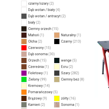
czarny/szary
(2)
Dąb wotan / biały
(4)
Dąb wotan / antracyt
(2)
bialy
(2)
Ciemny orzech
(15)
Mahoń
(1)
Naturalny
(1)
Olcha
(2)
Czarny
(213)
Czerwony
(15)
Dąb sonoma
(30)
Orzech
(15)
wenge
(5)
Czereśnia
(1)
Ecru
(2)
Fioletowy
(1)
Szary
(282)
Zielony
(99)
Ciemny beż
(8)
Kremowy
(14)
Pomarańczowy
(5)
Brązowy
(9)
żółty
(16)
Kamień
(2)
Sonoma
(1)