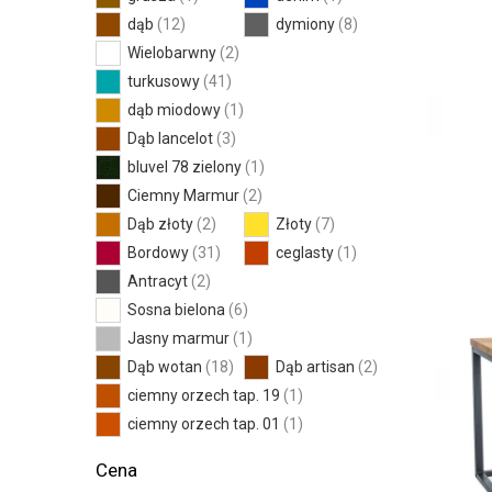
dąb
(12)
dymiony
(8)
Wielobarwny
(2)
turkusowy
(41)
dąb miodowy
(1)
Dąb lancelot
(3)
bluvel 78 zielony
(1)
Ciemny Marmur
(2)
Dąb złoty
(2)
Złoty
(7)
Bordowy
(31)
ceglasty
(1)
Antracyt
(2)
Sosna bielona
(6)
Jasny marmur
(1)
Dąb wotan
(18)
Dąb artisan
(2)
ciemny orzech tap. 19
(1)
ciemny orzech tap. 01
(1)
Cena