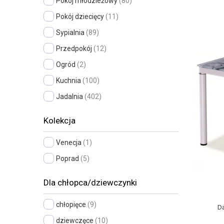
Pokój młodzieżowy
(80)
Pokój dziecięcy
(11)
Sypialnia
(89)
Przedpokój
(12)
Ogród
(2)
Kuchnia
(100)
Jadalnia
(402)
Kolekcja
Venecja
(1)
Poprad
(5)
Dla chłopca/dziewczynki
chłopięce
(9)
Da
dziewczęce
(10)