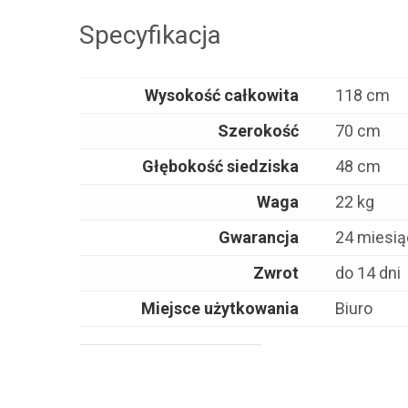
Specyfikacja
Wysokość całkowita
118 cm
Szerokość
70 cm
Głębokość siedziska
48 cm
Waga
22 kg
Gwarancja
24 miesi
Zwrot
do 14 dni
Miejsce użytkowania
Biuro