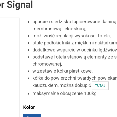
r Signal
oparcie i siedzisko tapicerowane tkaniną
membranową i eko-skórą,
możliwość regulacji wysokości fotela,
stałe podłokietniki z miękkimi nakładkam
dodatkowe wsparcie w odcinku lędźwio
podstawę fotela stanowią elementy ze st
chromowanej,
w zestawie kółka plastikowe,
kółka do powierzchni twardych powleka
kauczukiem, można dokupić
TUTAJ
maksymalne obciążenie 100kg
Kolor