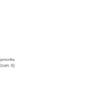
ć gwiazdkę
Ocen: 0)