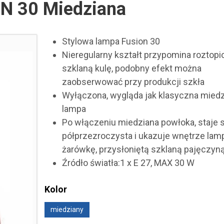
N 30 Miedziana
Stylowa lampa Fusion 30
Nieregularny kształt przypomina roztopi
szklaną kulę, podobny efekt można
zaobserwować przy produkcji szkła
Wyłączona, wygląda jak klasyczna mied
lampa
Po włączeniu miedziana powłoka, staje s
półprzezroczysta i ukazuje wnętrze lamp
żarówkę, przysłoniętą szklaną pajęczyn
Źródło światła:1 x E 27, MAX 30 W
Kolor
miedziany