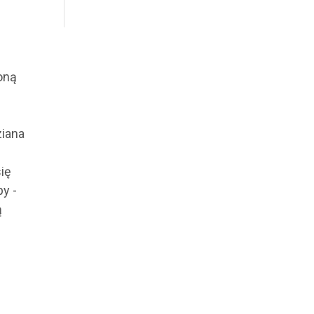
oną
ziana
ię
y -
ą