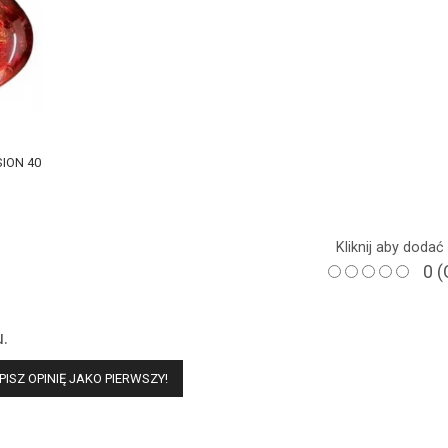
SION 40
Kliknij aby doda
0
(
u.
PISZ OPINIĘ JAKO PIERWSZY!