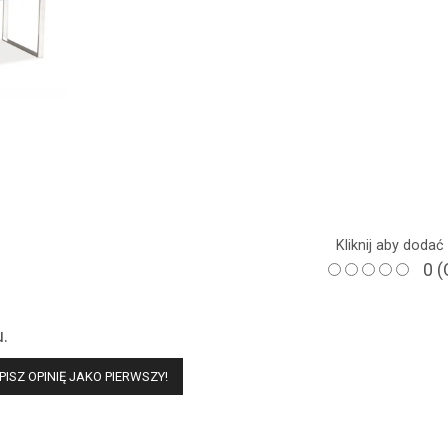
Kliknij aby doda
0
(
u.
PISZ OPINIĘ JAKO PIERWSZY!