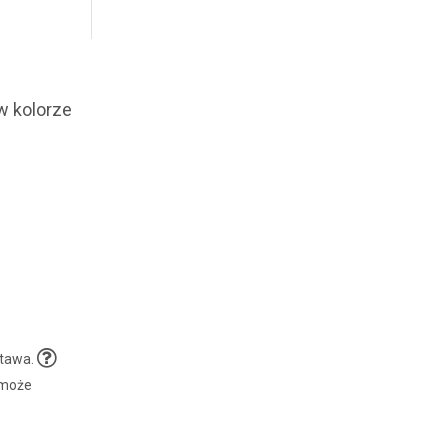
w kolorze
stawa.
 może