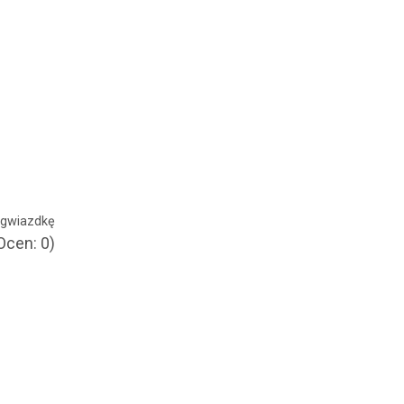
ć gwiazdkę
Ocen: 0)