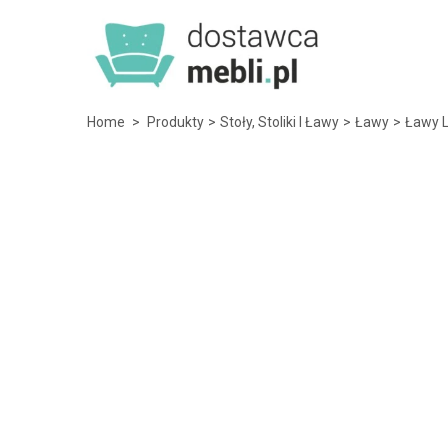
Home
>
Produkty
>
Stoły, Stoliki I Ławy
>
Ławy
>
Ławy 