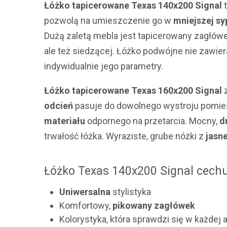
Łóżko tapicerowane Texas 140x200 Signal
t
pozwolą na umieszczenie go w
mniejszej sy
Dużą zaletą mebla jest
tapicerowany zagłówe
ale też siedzącej. Łóżko podwójne nie zawie
indywidualnie jego parametry.
Łóżko tapicerowane Texas 160x200 Signal
odcień
pasuje do dowolnego wystroju pomies
materiału
odpornego na przetarcia.
Mocny,
d
trwałość łóżka. Wyraziste, grube nóżki z
jasn
Łóżko Texas 140x200 Signal cechu
Uniwersalna
stylistyka
Komfortowy,
pikowany zagłówek
Kolorystyka, która sprawdzi się w każdej 