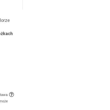
lorze
óżkach
stawa.
 może