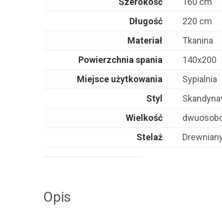
Szerokość
160 cm
Długość
220 cm
Materiał
Tkanina
Powierzchnia spania
140x200
Miejsce użytkowania
Sypialnia
Styl
Skandyna
Wielkość
dwuosob
Stelaż
Drewnian
Opis