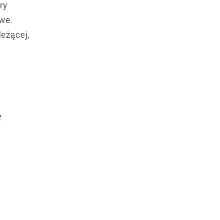
ry
we.
leżącej,
z