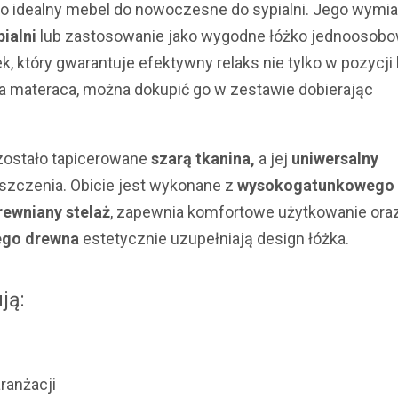
o idealny mebel do
nowoczesne do sypialni
. Jego wymia
pialni
lub zastosowanie jako wygodne łóżko jednoosobo
k, który gwarantuje
efektywny relaks nie tylko w pozycji 
ra materaca, można dokupić go w zestawie dobierając
zostało tapicerowane
szarą tkanina,
a jej
uniwersalny
zczenia. Obicie jest wykonane z
wysokogatunkowego
rewniany stelaż
, zapewnia komfortowe użytkowanie ora
ego drewna
estetycznie uzupełniają design łóżka.
ją:
aranżacji