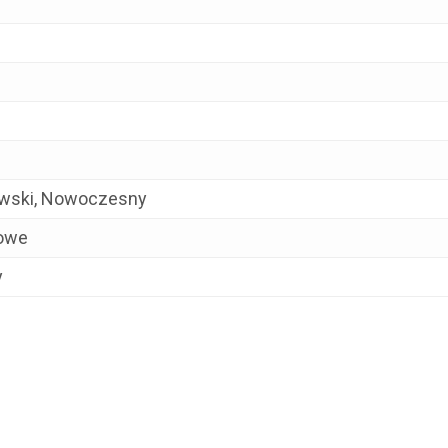
wski, Nowoczesny
owe
y