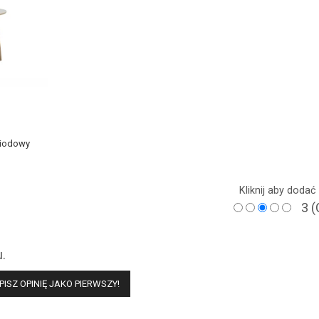
miodowy
Kliknij aby doda
3
(
u.
PISZ OPINIĘ JAKO PIERWSZY!