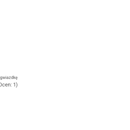
ć gwiazdkę
Ocen: 1)