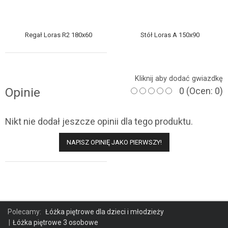
Regał Loras R2 180x60
Stół Loras A 150x90
Kliknij aby dodać gwiazdkę
Opinie
0
(Ocen: 0)
Nikt nie dodał jeszcze opinii dla tego produktu.
NAPISZ OPINIĘ JAKO PIERWSZY!
Polecamy:
Łóżka piętrowe dla dzieci i młodzieży
Łóżka piętrowe 3 osobowe